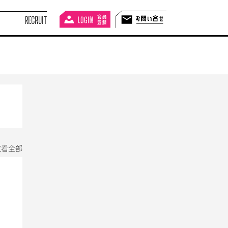
RECRUIT
查看全部