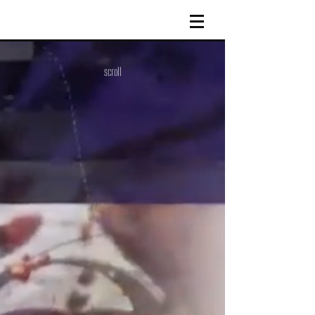
​scroll